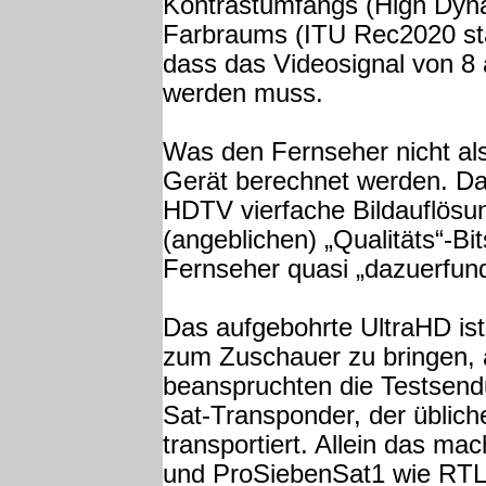
Kontrastumfangs (High Dyn
Farbraums (ITU Rec2020 sta
dass das Videosignal von 8 a
werden muss.
Was den Fernseher nicht als
Gerät berechnet werden. Das
HDTV vierfache Bildauflösun
(angeblichen) „Qualitäts“-Bi
Fernseher quasi „dazuerfunde
Das aufgebohrte UltraHD is
zum Zuschauer zu bringen, 
beanspruchten die Testsend
Sat-Transponder, der übli
transportiert. Allein das m
und ProSiebenSat1 wie RTL s