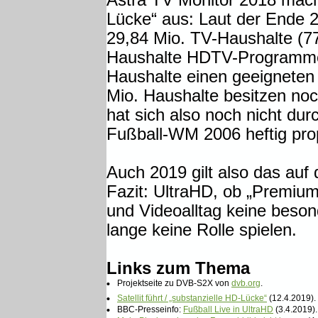
Astra TV Monitor 2018 macht
Lücke“ aus: Laut der Ende 2
29,84 Mio. TV-Haushalte (7
Haushalte HDTV-Programme.
Haushalte einen geeigneten 
Mio. Haushalte besitzen no
hat sich also noch nicht dur
Fußball-WM 2006 heftig pro
Auch 2019 gilt also das auf 
Fazit: UltraHD, ob „Premium“
und Videoalltag keine beso
lange keine Rolle spielen.
Links zum Thema
•
Projektseite zu DVB-S2X von
dvb.org
.
•
Satellit führt / „substanzielle HD-Lücke“
(12.4.2019).
•
BBC-Presseinfo:
Fußball Live in UltraHD
(3.4.2019).