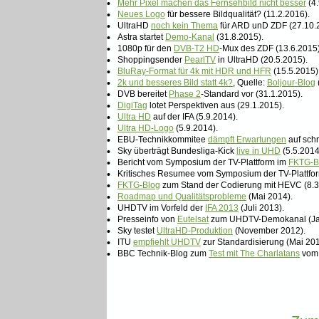
•
Mehr Pixel machen das Fernsehbild nicht besser
(4.
•
Neues Logo
für bessere Bildqualität? (11.2.2016).
•
UltraHD
noch kein Thema
für ARD unD ZDF (27.10.
•
Astra startet
Demo-Kanal
(31.8.2015).
•
1080p für den
DVB-T2 HD
-Mux des ZDF (13.6.2015)
•
Shoppingsender
PearlTV
in UltraHD (20.5.2015).
•
BluRay-Format für 4k mit HDR und HFR
(15.5.2015)
•
2k und besseres Bild statt 4k?
, Quelle:
Boljour-Blog
•
DVB bereitet
Phase 2
-Standard vor (31.1.2015).
•
DigiTag
lotet Perspektiven aus (29.1.2015).
•
Ultra HD
auf der IFA (5.9.2014).
•
Ultra HD-Logo
(5.9.2014).
•
EBU-Technikkommitee
dämpft Erwartungen
auf schn
•
Sky überträgt Bundesliga-Kick
live in UHD
(5.5.2014
•
Bericht vom Symposium der TV-Plattform im
FKTG-B
•
Kritisches Resumee vom Symposium der TV-Plattfo
•
FKTG-Blog
zum Stand der Codierung mit HEVC (8.3
•
Roadmap und Qualitätsprobleme
(Mai 2014).
•
UHDTV im Vorfeld der
IFA 2013
(Juli 2013).
•
Presseinfo von
Eutelsat
zum UHDTV-Demokanal (Ja
•
Sky testet
UltraHD-Produktion
(November 2012).
•
ITU
empfiehlt UHDTV
zur Standardisierung (Mai 201
•
BBC Technik-Blog zum
Test mit The Charlatans
vom 