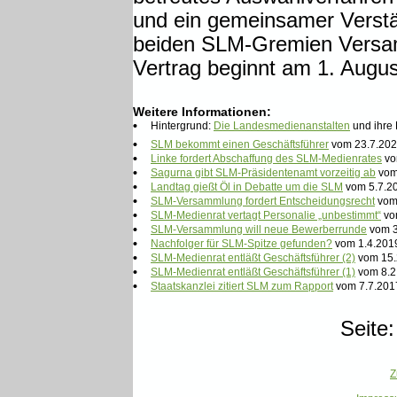
und ein gemeinsamer Verst
beiden SLM-Gremien Versamm
Vertrag beginnt am 1. Augus
Weitere Informationen:
•
Hintergrund:
Die Landesmedienanstalten
und ihre 
•
SLM bekommt einen Geschäftsführer
vom 23.7.202
•
Linke fordert Abschaffung des SLM-Medienrates
vo
•
Sagurna gibt SLM-Präsidentenamt vorzeitig ab
vom
•
Landtag gießt Öl in Debatte um die SLM
vom 5.7.2
•
SLM-Versammlung fordert Entscheidungsrecht
vom 
•
SLM-Medienrat vertagt Personalie „unbestimmt“
vo
•
SLM-Versammlung will neue Bewerberrunde
vom 3
•
Nachfolger für SLM-Spitze gefunden?
vom 1.4.201
•
SLM-Medienrat entläßt Geschäftsführer (2)
vom 15.
•
SLM-Medienrat entläßt Geschäftsführer (1)
vom 8.2
•
Staatskanzlei zitiert SLM zum Rapport
vom 7.7.201
Seite
Z