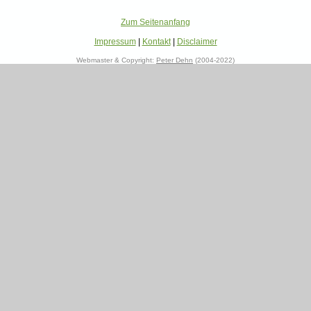
Zum Seitenanfang
Impressum
|
Kontakt
|
Disclaimer
Webmaster & Copyright:
Peter Dehn
(2004-2022)