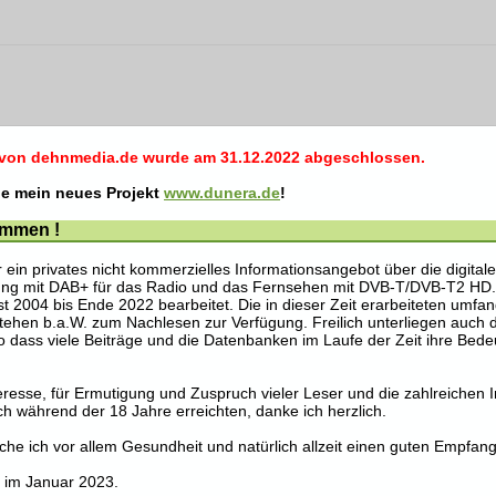
 von dehnmedia.de wurde am 31.12.2022 abgeschlossen.
ie mein neues Projekt
www.dunera.de
!
ommen !
in privates nicht kommerzielles Informationsangebot über die digitale 
ung mit DAB+ für das Radio und das Fernsehen mit DVB-T/DVB-T2 HD
 2004 bis Ende 2022 bearbeitet. Die in dieser Zeit erarbeiteten umfang
tehen b.a.W. zum Nachlesen zur Verfügung. Freilich unterliegen auch 
 dass viele Beiträge und die Datenbanken im Laufe der Zeit ihre Bede
eresse, für Ermutigung und Zuspruch vieler Leser und die zahlreichen 
ch während der 18 Jahre erreichten, danke ich herzlich.
che ich vor allem Gesundheit und natürlich allzeit einen guten Empfang
n im Januar 2023.