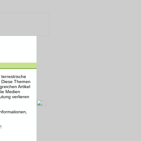
terrestrische
. Diese Themen
reichen Artikel
die Medien
utung verlieren
Informationen,
!